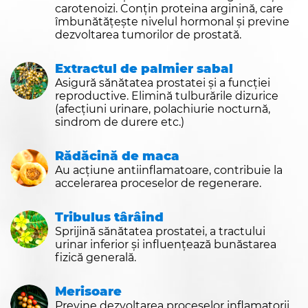
carotenoizi. Conțin proteina arginină, care
îmbunătățește nivelul hormonal și previne
dezvoltarea tumorilor de prostată.
Extractul de palmier sabal
Asigură sănătatea prostatei și a funcției
reproductive. Elimină tulburările dizurice
(afecțiuni urinare, polachiurie nocturnă,
sindrom de durere etc.)
Rădăcină de maca
Au acțiune antiinflamatoare, contribuie la
accelerarea proceselor de regenerare.
Tribulus târâind
Sprijină sănătatea prostatei, a tractului
urinar inferior și influențează bunăstarea
fizică generală.
Merisoare
Previne dezvoltarea proceselor inflamatorii