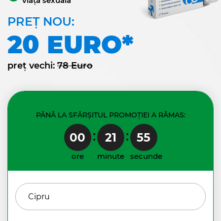
viața sexuală
PREȚ NOU:
20
EURO
*
preț vechi:
78
Euro
PÂNĂ LA SFÂRȘITUL PROMOȚIEI A RĂMAS:
:
:
00
21
55
ore
minute
secunde