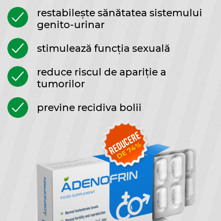
restabilește sănătatea sistemului
genito-urinar
stimulează funcția sexuală
reduce riscul de apariție a
tumorilor
previne recidiva bolii
REDUCERE
%
74
DE