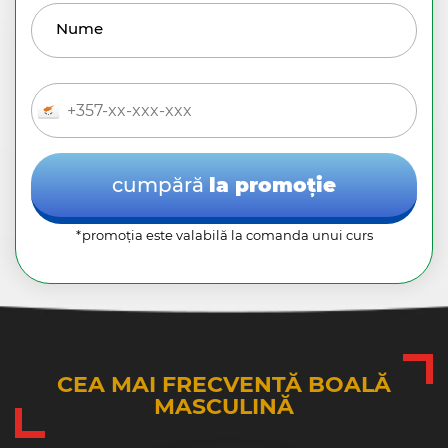
Nume
cumpără
la promoție
*promoția este valabilă la comanda unui curs
CEA MAI FRECVENTĂ BOALĂ
MASCULINĂ