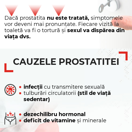
Dacă prostatita
nu este tratată,
simptomele
vor deveni mai pronunțate. Fiecare vizită la
toaletă va fi o tortură și
sexul va dispărea din
viața dvs.
CAUZELE PROSTATITEI
infecții
cu transmitere sexuală
tulburări circulatorii
(stil de viață
sedentar)
dezechilibru hormonal
deficit de vitamine
și minerale