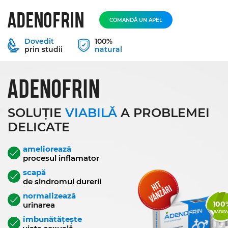
ADENOFRIN
COMANDĂ UN APEL
Dovedit
100%
prin studii
natural
ADENOFRIN
SOLUȚIE
VIABILĂ
A PROBLEMEI
DELICATE
ameliorează
procesul inflamator
scapă
de sindromul durerii
HIT
VÂNZĂRI
normalizează
100
urinarea
NATURA
îmbunătățește