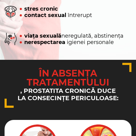
stres cronic
contact sexual
întrerupt
viața sexuală
neregulată, abstinența
nerespectarea
igienei personale
ÎN ABSENȚA
TRATAMENTULUI
, PROSTATITA CRONICĂ DUCE
LA CONSECINȚE PERICULOASE: