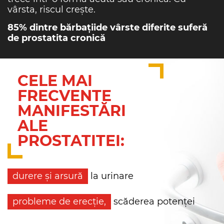
vârsta, riscul crește.
85% dintre bărbațiide vârste diferite suferă
de prostatita cronică
CELE MAI
FRECVENTE
MANIFESTĂRI
ALE
PROSTATITEI:
durere și arsură
la urinare
probleme de erecție,
scăderea potenței